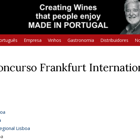
ortuguês
Empresa
Vinhos
Gastronomia
Distribuidores
No
concurso Frankfurt Internati
boa
a
egional Lisboa
oa