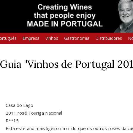
ortuguês
Empresa
Vinhos
Gastronomia
Distribuidores
No
Guia "Vinhos de Portugal 201
Casa do Lago
2011 rosé Touriga Nacional
R**15
Está este ano mais ligeiro na cr do que os outros rosés da c