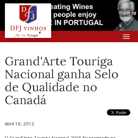
English
Toggl
navig
Grand'Arte Touriga
Nacional ganha Selo
de Qualidade no
Canadá
Abril 16, 2012
O Grand'Arte Touriga Nacional 2005 foi premiado no