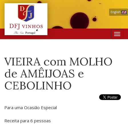
English
Toggl
navig
VIEIRA com MOLHO
de AMÊIJOAS e
CEBOLINHO
Para uma Ocasião Especial
Receita para 6 pessoas