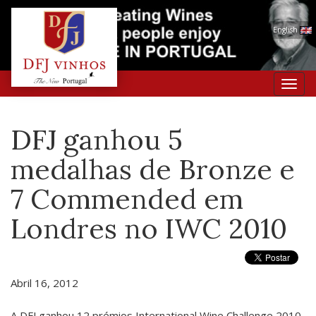
English
Toggl
navig
DFJ ganhou 5
medalhas de Bronze e
7 Commended em
Londres no IWC 2010
Abril 16, 2012
A DFJ ganhou 12 prémios International Wine Challenge 2010