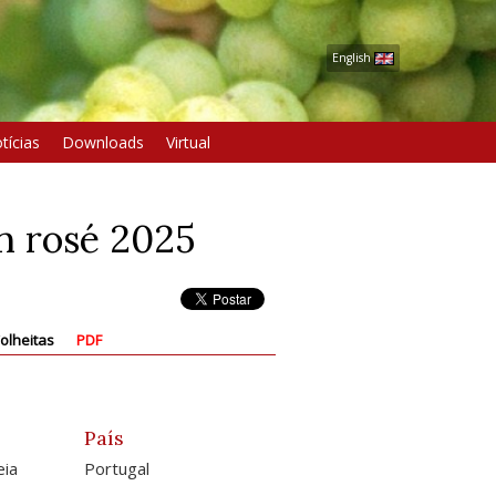
English
tícias
Downloads
Virtual
 rosé 2025
olheitas
PDF
País
eia
Portugal