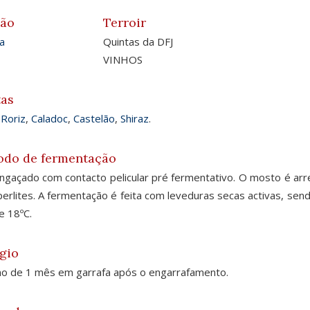
ião
Terroir
a
Quintas da DFJ
VINHOS
tas
 Roriz
,
Caladoc
,
Castelão
,
Shiraz
.
odo de fermentação
gaçado com contacto pelicular pré fermentativo. O mosto é arref
erlites. A fermentação é feita com leveduras secas activas, sen
e 18ºC.
gio
o de 1 mês em garrafa após o engarrafamento.