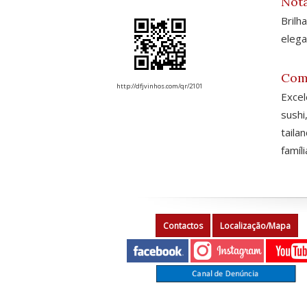
Nota
Brilh
elega
Com
http://dfjvinhos.com/qr/2101
Excel
sush
tail
famíli
Contactos
Localização/Mapa