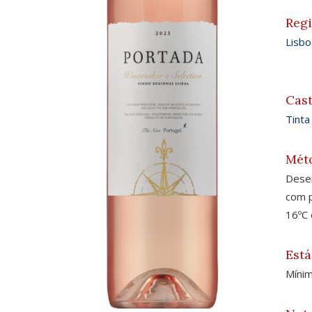
Reg
Lisbo
Cas
Tinta
Mét
Desen
com p
16ºC 
Está
Mínim