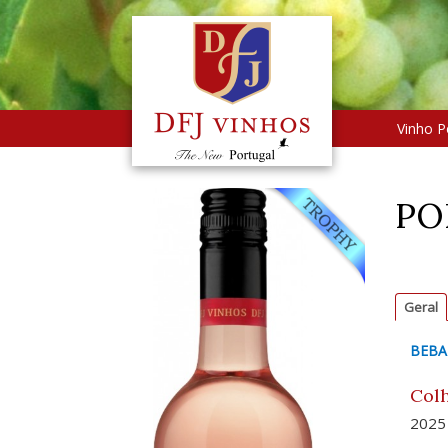
Vinho P
PO
Geral
BEBA
Colh
2025