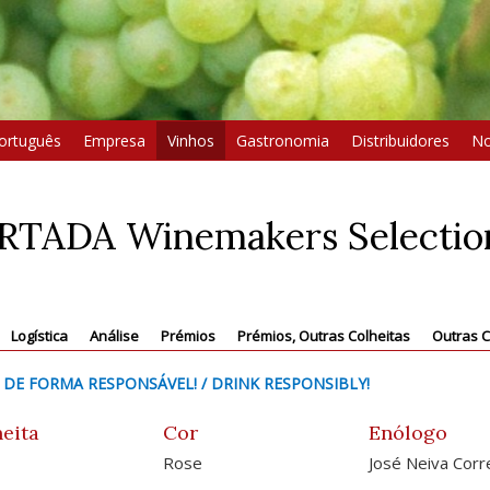
ortuguês
Empresa
Vinhos
Gastronomia
Distribuidores
No
RTADA Winemakers Selection
Logística
Análise
Prémios
Prémios, Outras Colheitas
Outras C
 DE FORMA RESPONSÁVEL! / DRINK RESPONSIBLY!
eita
Cor
Enólogo
Rose
José Neiva Corr