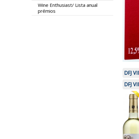
Wine Enthusiast/ Lista anual
prémios
DFJ V
DFJ V