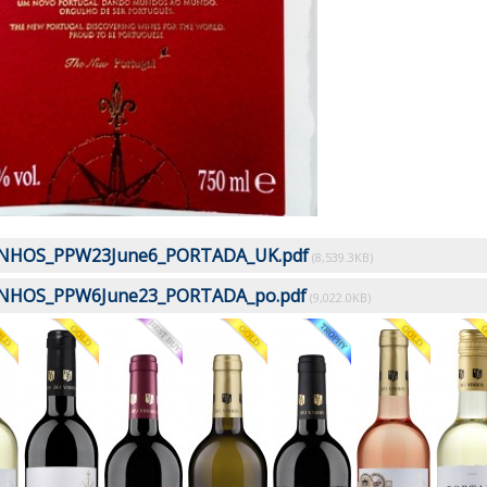
INHOS_PPW23June6_PORTADA_UK.pdf
(8,539.3KB)
INHOS_PPW6June23_PORTADA_po.pdf
(9,022.0KB)