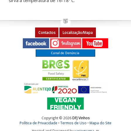
sirva á temperatura de 16-18º C.
Contactos
Localização/Mapa
Copyright © 2026
DFJ Vinhos
Política de Privacidade
•
Termos de Uso
•
Mapa do Site
Hosted and Designed by
variograma
m