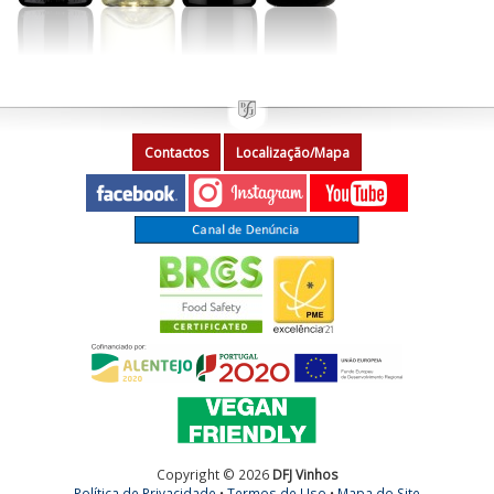
Contactos
Localização/Mapa
Copyright © 2026
DFJ Vinhos
Política de Privacidade
•
Termos de Uso
•
Mapa do Site