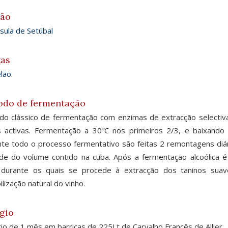
ião
sula de Setúbal
tas
lão
.
odo de fermentação
o clássico de fermentação com enzimas de extracção selectiv
 activas. Fermentação a 30ºC nos primeiros 2/3, e baixando 
te todo o processo fermentativo são feitas 2 remontagens diár
e do volume contido na cuba. Após a fermentação alcoólica 
, durante os quais se procede à extracção dos taninos suav
ilização natural do vinho.
gio
io de 1 mês em barricas de 225Lt de Carvalho Francês de Allier.