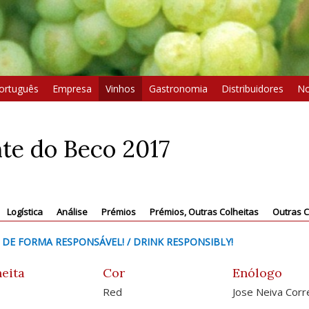
ortuguês
Empresa
Vinhos
Gastronomia
Distribuidores
No
te do Beco 2017
Logística
Análise
Prémios
Prémios, Outras Colheitas
Outras C
 DE FORMA RESPONSÁVEL! / DRINK RESPONSIBLY!
eita
Cor
Enólogo
Red
Jose Neiva Corr