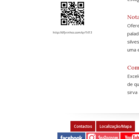
Nota
Ofere
palad
http://dfjvinhos.com/qr/1413
silve
uma e
Com
Exce
de qu
sirva
Contactos
Localização/Mapa