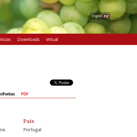
English
tícias
Downloads
Virtual
olheitas
PDF
País
eia
Portugal