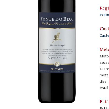
Reg
Penín
Cas
Caste
Mét
Métod
secas
Duran
metad
dias
estab
Está
Estág