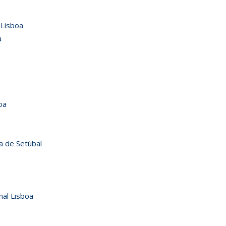
 Lisboa
a
oa
a de Setúbal
nal Lisboa