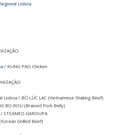
Regional Lisboa
NIZAÇÃO:
oa
/ KUNG PAO Chicken
ONIZAÇÃO:
al Lisboa / BÒ LÚC LAC (Vietnamese Shaking Beef)
G BO ROU (Braised Pork Belly)
/ STEAMED GAROUPA
(Korean Grilled Beef)