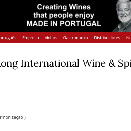
ortuguês
Empresa
Vinhos
Gastronomia
Distribuidores
No
ong International Wine & Sp
rmonização )