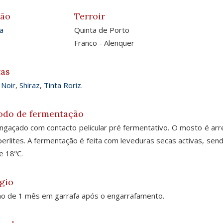
ião
Terroir
a
Quinta de Porto
Franco - Alenquer
tas
 Noir
,
Shiraz
,
Tinta Roriz
.
odo de fermentação
gaçado com contacto pelicular pré fermentativo. O mosto é arref
erlites. A fermentação é feita com leveduras secas activas, sen
e 18ºC.
gio
o de 1 mês em garrafa após o engarrafamento.