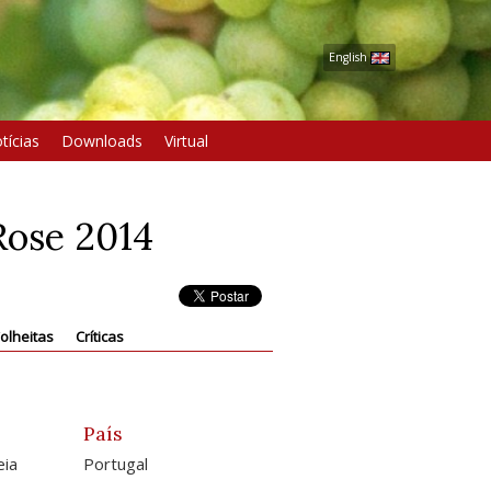
English
tícias
Downloads
Virtual
Rose 2014
olheitas
Críticas
País
eia
Portugal