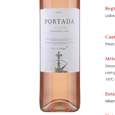
Reg
Lisbo
Cas
Pinot
Mét
Desen
com p
16ºC 
Está
Mínim