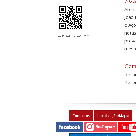
Nota
Aroma
João 
e Aço
notas
http://dfjvinhos.com/qr/624
prova
mesa
Com
Reco
Recom
Contactos
Localização/Mapa