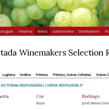
ortuguês
Empresa
Vinhos
Gastronomia
Distribuidores
No
tada Winemakers Selection 
Logística
Análise
Prémios
Prémios, Outras Colheitas
Outras C
 DE FORMA RESPONSÁVEL! / DRINK RESPONSIBLY!
eita
Cor
Enólogo
Rose
José Neiva Corr