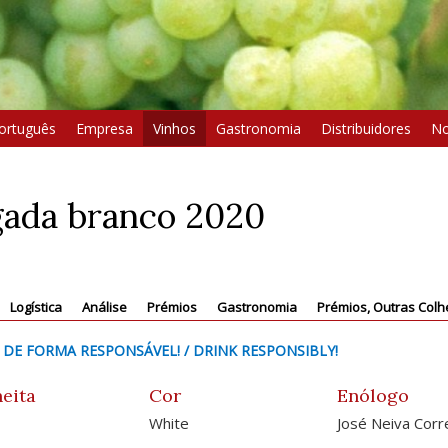
ortuguês
Empresa
Vinhos
Gastronomia
Distribuidores
No
ada branco 2020
Logística
Análise
Prémios
Gastronomia
Prémios, Outras Colh
 DE FORMA RESPONSÁVEL! / DRINK RESPONSIBLY!
eita
Cor
Enólogo
White
José Neiva Corr