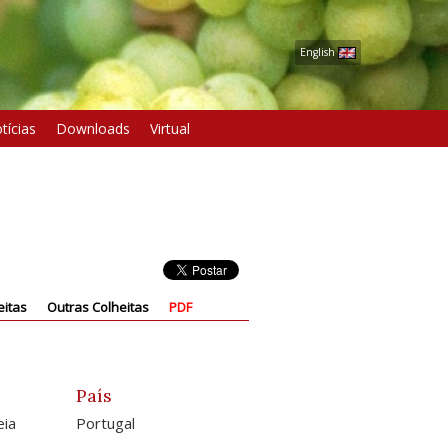
English
tícias
Downloads
Virtual
eitas
Outras Colheitas
PDF
País
eia
Portugal