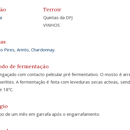
ião
Terroir
a
Quintas da DFJ
VINHOS
tas
o Pires
,
Arinto
,
Chardonnay
.
odo de fermentação
gaçado com contacto pelicular pré fermentativo. O mosto é arref
erlites. A fermentação é feita com leveduras secas activas, sen
e 18ºC.
gio
io de um mês em garrafa após o engarrafamento.