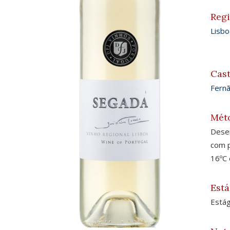
Reg
Lisbo
Cas
Fernã
Mét
Desen
com p
16ºC 
Está
Estág