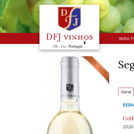
Vinho P
Seg
Geral
BEBA
Colh
2020