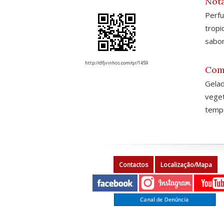
Nota
Perfu
tropi
sabor
http://dfjvinhos.com/qr/1459
Com
Gela
vege
tempe
Contactos
Localização/Mapa