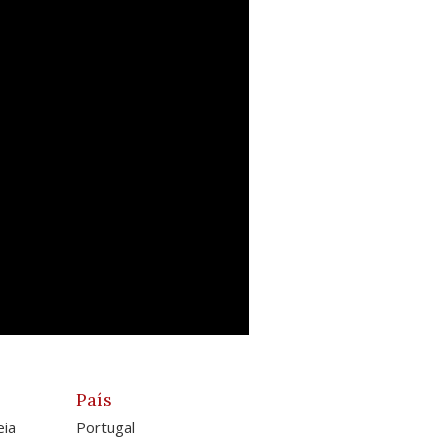
País
eia
Portugal