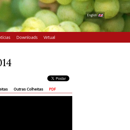
English
tícias
Downloads
Virtual
014
eitas
Outras Colheitas
PDF