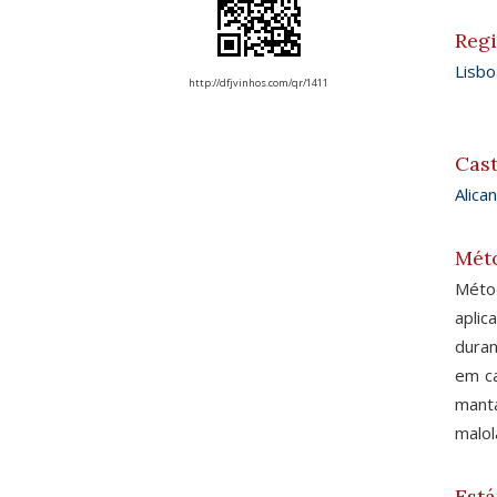
Reg
Lisbo
http://dfjvinhos.com/qr/1411
Cas
Alica
Mét
Méto
aplic
duran
em ca
manta
malol
Está