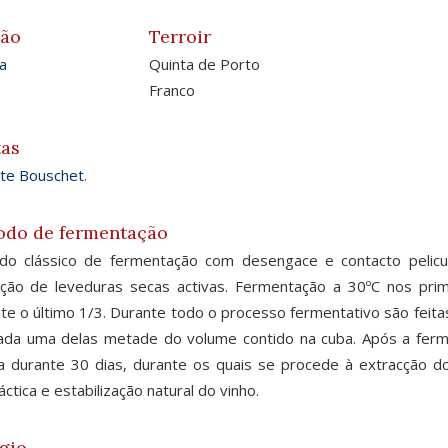
ião
Terroir
a
Quinta de Porto
Franco
tas
nte Bouschet
.
odo de fermentação
do clássico de fermentação com desengace e contacto pelicu
ação de leveduras secas activas. Fermentação a 30ºC nos pri
te o último 1/3. Durante todo o processo fermentativo são feita
da uma delas metade do volume contido na cuba. Após a ferme
 durante 30 dias, durante os quais se procede à extracção d
áctica e estabilização natural do vinho.
gio