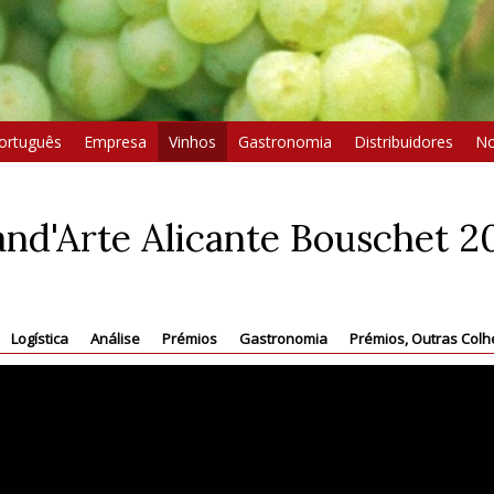
ortuguês
Empresa
Vinhos
Gastronomia
Distribuidores
No
nd'Arte Alicante Bouschet 2
Logística
Análise
Prémios
Gastronomia
Prémios, Outras Colh