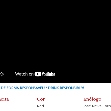
 DE FORMA RESPONSÁVEL! / DRINK RESPONSIBLY!
eita
Cor
Enólogo
Red
José Neiva Corr