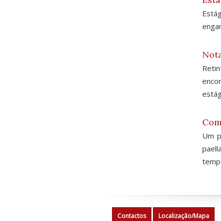
Estág
engar
Nota
Reti
enco
estág
Com
Um pr
paell
tempe
Contactos
Localização/Mapa