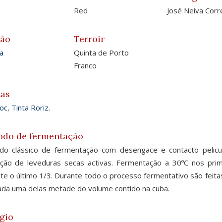
Red
José Neiva Corr
ião
Terroir
a
Quinta de Porto
Franco
tas
oc
,
Tinta Roriz
.
odo de fermentação
do clássico de fermentação com desengace e contacto pelicu
ação de leveduras secas activas. Fermentação a 30ºC nos pri
te o último 1/3. Durante todo o processo fermentativo são feita
da uma delas metade do volume contido na cuba.
gio