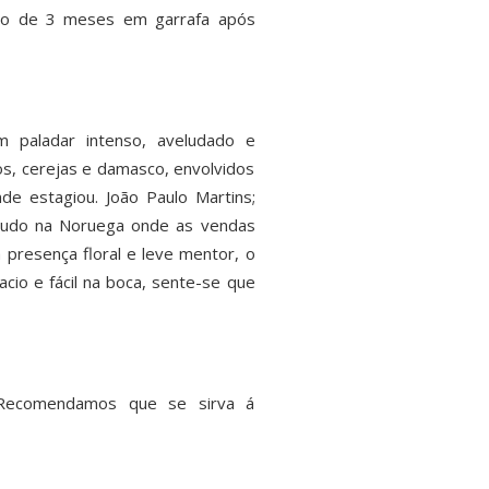
imo de 3 meses em garrafa após
 paladar intenso, aveludado e
os, cerejas e damasco, envolvidos
de estagiou. João Paulo Martins;
etudo na Noruega onde as vendas
resença floral e leve mentor, o
cio e fácil na boca, sente-se que
 Recomendamos que se sirva á