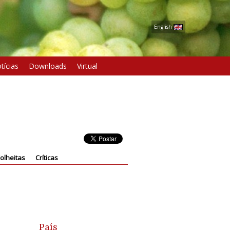
English
tícias
Downloads
Virtual
olheitas
Críticas
País