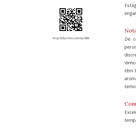
Está
engar
Nota
De c
http://dfjvinhos.com/qr/586
persi
discr
Vinh
têm t
aroma
temos
Com
Exce
tempe