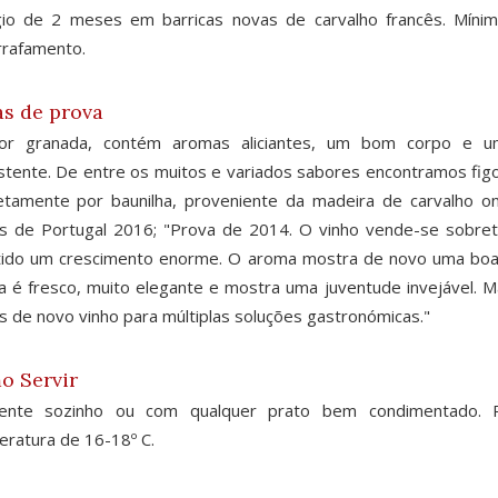
gio de 2 meses em barricas novas de carvalho francês. Mín
rafamento.
s de prova
or granada, contém aromas aliciantes, um bom corpo e um
stente. De entre os muitos e variados sabores encontramos fig
etamente por baunilha, proveniente da madeira de carvalho on
os de Portugal 2016; "Prova de 2014. O vinho vende-se sobr
ido um crescimento enorme. O aroma mostra de novo uma boa p
 é fresco, muito elegante e mostra uma juventude invejável. Ma
 de novo vinho para múltiplas soluções gastronómicas."
o Servir
lente sozinho ou com qualquer prato bem condimentado.
ratura de 16-18º C.