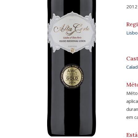
2012
Reg
Lisbo
Cas
Calad
Mét
Méto
aplic
duran
em ca
Está