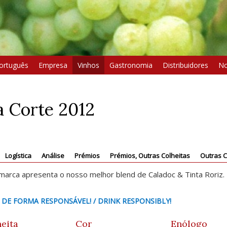
ortuguês
Empresa
Vinhos
Gastronomia
Distribuidores
No
a Corte 2012
Logística
Análise
Prémios
Prémios, Outras Colheitas
Outras C
marca apresenta o nosso melhor blend de Caladoc & Tinta Roriz.
 DE FORMA RESPONSÁVEL! / DRINK RESPONSIBLY!
eita
Cor
Enólogo