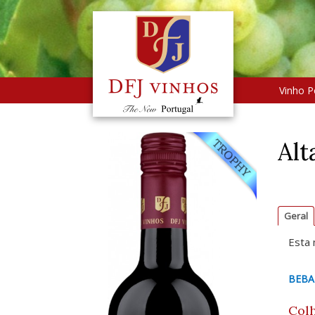
Vinho P
Alt
Geral
Esta 
BEBA
Colh